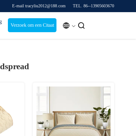
E-mail tracyliu2012@188.com
TEL. 86--13905603670
g


Verzoek om een Citaat
dspread