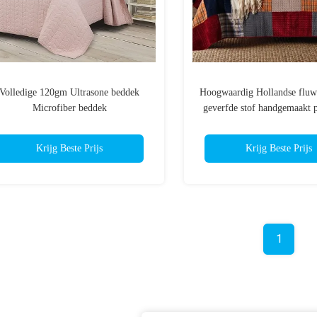
Volledige 120gm Ultrasone beddek
Hoogwaardig Hollandse fluw
Microfiber beddek
geverfde stof handgemaakt 
geveegd beddekker kerst de
beddekker borduurw
Krijg Beste Prijs
Krijg Beste Prijs
1