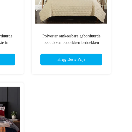
rduurde
Polyester omkeerbare geborduurde
te in
beddekken beddekken beddekken
ber
beddekken geel
Krijg Beste Prijs