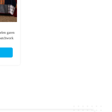
elen garen
patchwork
coratief
erk