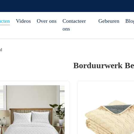
ucten
Videos
Over ons
Contacteer
Gebeuren
Blo
ons
ad
Borduurwerk Be