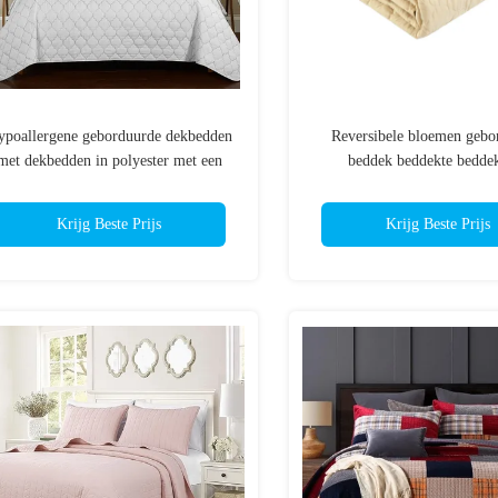
ypoallergene geborduurde dekbedden
Reversibele bloemen gebo
met dekbedden in polyester met een
beddek beddekte beddek
tte dekbeddenvuller machinewasbaar
voorwasbare microfi
Krijg Beste Prijs
Krijg Beste Prijs