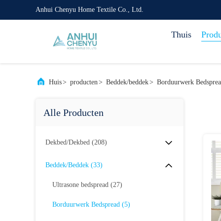
Anhui Chenyu Home Textile Co., Ltd.
Thuis
Prod
Huis
>
producten
>
Beddek/beddek
>
Borduurwerk Bedspre
Alle Producten
Dekbed/dekbed
(208)
Beddek/beddek
(33)
Ultrasone bedspread
(27)
Borduurwerk Bedspread
(5)