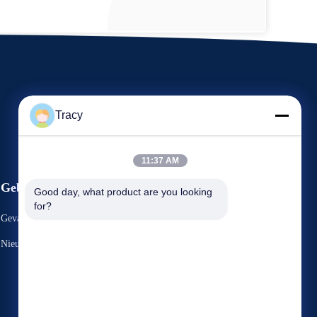
Tracy
11:37 AM
Gebeuren
Good day, what product are you looking 
Verzoek om een Citaat
for?
Gevallen
TEL. 86--13905603670
Nieuws
Fax 86-551-65338800


