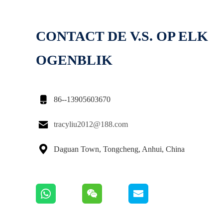
CONTACT DE V.S. OP ELK
OGENBLIK

86--13905603670

tracyliu2012@188.com

Daguan Town, Tongcheng, Anhui, China