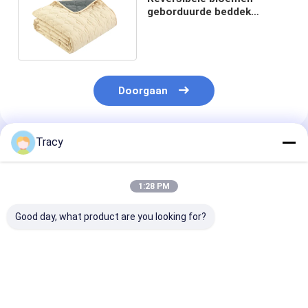
geborduurde beddek
beddekte beddekte in
voorwasbare microfiber
Doorgaan
Tracy
Geadviseerde Producten
1:28 PM
Good day, what product are you looking for?
Masjienwasbare
beddenbedden set
zachte omkeerbare