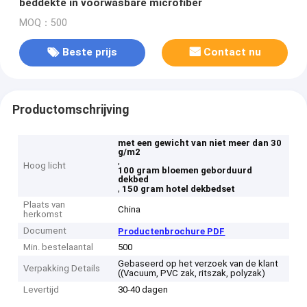
beddekte in voorwasbare microfiber
MOQ：500
Beste prijs
Contact nu
Productomschrijving
met een gewicht van niet meer dan 30
g/m2
,
Hoog licht
100 gram bloemen geborduurd
dekbed
,
150 gram hotel dekbedset
Plaats van
China
herkomst
Document
Productenbrochure PDF
Min. bestelaantal
500
Gebaseerd op het verzoek van de klant
Verpakking Details
((Vacuum, PVC zak, ritszak, polyzak)
Levertijd
30-40 dagen