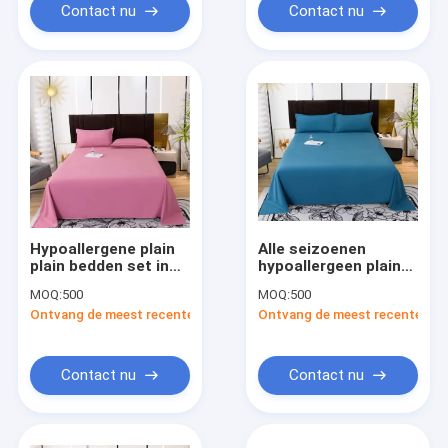
Contact nu
Contact nu
Hypoallergene plain
Alle seizoenen
plain bedden set in
hypoallergeen plain
wit blauw groen meer
katoenen
MOQ:
500
MOQ:
500
kleuren - alle
beddengoed set
Ontvang de meest recente Prijs
Ontvang de meest recente Prij
seizoenen comfort
zacht 400 draad
tellen machine
wasbaar
Contact nu
Contact nu