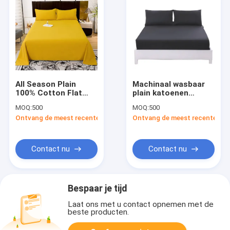
All Season Plain
Machinaal wasbaar
100% Cotton Flat
plain katoenen
Sheets King Size
beddengoed Set 233
MOQ:
500
MOQ:
500
Single Cotton Fitted
300 400 draadgetal
Ontvang de meest recente Prijs
Ontvang de meest recente Prij
Sheet Hypoallergeen
Plain beddengoed
Contact nu
Contact nu
Bespaar je tijd
Laat ons met u contact opnemen met de
beste producten.