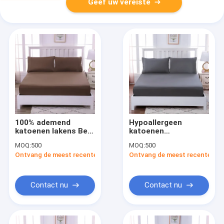
Geef uw vereiste
100% ademend
Hypoallergeen
katoenen lakens Bed
katoenen
katoenen lakensets
beddengoed Set alle
MOQ:
500
MOQ:
500
in blauw groen geel
seizoenen Duurzaam
Ontvang de meest recente Prijs
Ontvang de meest recente Prij
roze
beddengoed Zachte
luxe Sateen Feel
Contact nu
Contact nu