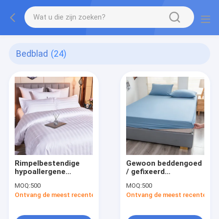
Bedblad
(24)
Rimpelbestendige
Gewoon beddengoed
hypoallergene
/ gefixeerd
katoenen
beddengoed set
MOQ:
500
MOQ:
500
beddengoed Set Wit
hypoallergeen 400
Ontvang de meest recente Prijs
Ontvang de meest recente Prij
Blauwe katoenen
draad getal voor alle
beddengoed Queen
seizoenen
Custom kleuren