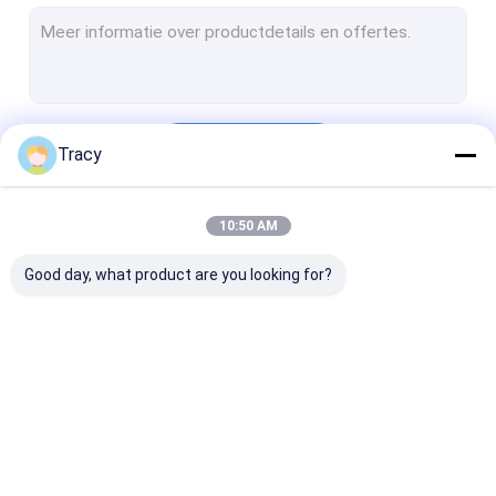
Beddek/beddek
Matrasbeschermer/topper
Dekenbedekking/kussendoos
Doorgaan
Tracy
bedblad
Deken
10:50 AM
Onze Categorieën
Kussens
Good day, what product are you looking for?
Kinderenproducten
Andere
Dekbed/dekbed
Beddek/beddek
Matrasbesche