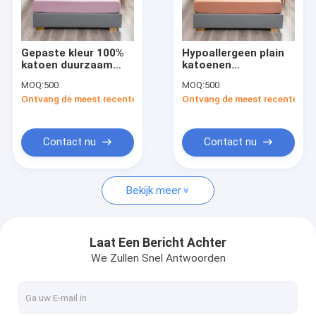
Over ons
Fabrieksreis
Gepaste kleur 100%
Hypoallergeen plain
katoen duurzaam
katoenen
Kwaliteitscontrole
beddengoed puur
beddengoed met 1
MOQ:
500
MOQ:
500
katoen beddengoed
bevestigd
Ontvang de meest recente Prijs
Ontvang de meest recente Prij
alle seizoenen
beddengoed
Contacteer ons
katoenen
beddengoed queen
size
nieuws
Contact nu
Contact nu
Alle Gevallen
Bekijk meer
Blog
Vraag een offerte aan
Laat Een Bericht Achter
We Zullen Snel Antwoorden
Dekbed/dekbed