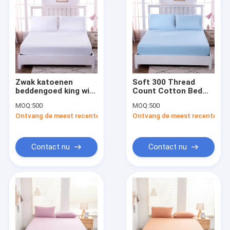
Zwak katoenen
Soft 300 Thread
beddengoed king wit
Count Cotton Bed
ademend 400 draad
Sheet Set
MOQ:
500
MOQ:
500
tellend katoenen
Ademhalend Bed
Ontvang de meest recente Prijs
Ontvang de meest recente Prij
lakens
Sheets In
Verschillende Kleuren
Contact nu
Contact nu
Thuis
Producten
Videos