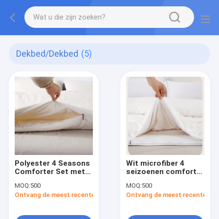
Dekbed/dekbed
(5)
Polyester 4 Seasons
Wit microfiber 4
Comforter Set met
seizoenen comforter
hypoallergene witte
met hypoallergene
MOQ:
500
MOQ:
500
rits knop sluiting
eigenschappen
Ontvang de meest recente Prijs
Ontvang de meest recente Prij