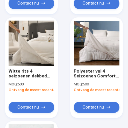
Contact nu
Contact nu
Witte rits 4
Polyester vul 4
seizoenen dekbed
Seizoenen Comfort
set hypoallergeen en
Set Wit King Size
MOQ:
500
MOQ:
500
machine wasbaar
Comforters
Ontvang de meest recente Prijs
Ontvang de meest recente Prij
Contact nu
Contact nu