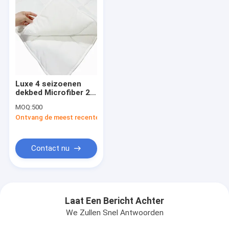
Luxe 4 seizoenen
dekbed Microfiber 2
dekbed met rits of
MOQ:
500
knop
Ontvang de meest recente Prijs
Contact nu
Laat Een Bericht Achter
We Zullen Snel Antwoorden