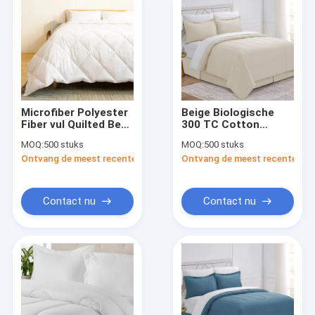
Microfiber Polyester
Beige Biologische
Fiber vul Quilted Bed
300 TC Cotton
Duvet Comforter
Comforter Virgin
MOQ:
500 stuks
MOQ:
500 stuks
Fiber Groothandel
Ontvang de meest recente Prijs
Ontvang de meest recente Prij
Contact nu
Contact nu
Thuis
Producten
Videos