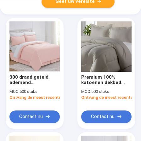
Geef uw vereiste
300 draad geteld
Premium 100%
ademend
katoenen dekbed
hypoallergeen katoen
voor het hele jaar
MOQ:
500 stuks
MOQ:
500 stuks
voor alle seizoenen
door
Ontvang de meest recente Prijs
Ontvang de meest recente Prij
Comfort
Manufacturer
Contact nu
Contact nu