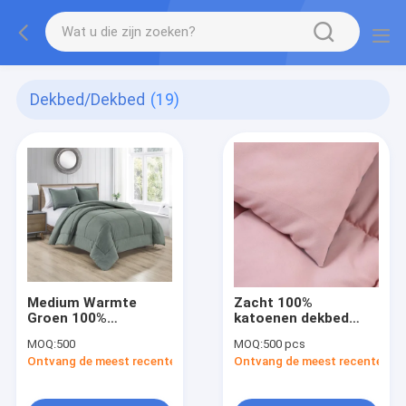
Dekbed/dekbed
(19)
Medium Warmte
Zacht 100%
Groen 100%
katoenen dekbed
katoenen Comforter
warm hotel
MOQ:
500
MOQ:
500 pcs
Polyester vulmachine
microfiber dekbed
Ontvang de meest recente Prijs
Ontvang de meest recente Prij
Wasbaar /
gekleurd
hypoallergeen