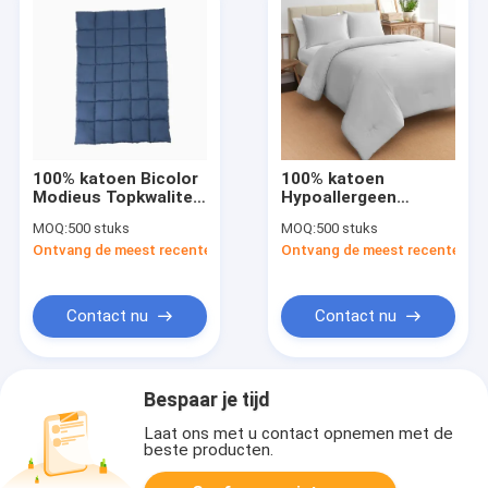
100% katoen Bicolor
100% katoen
Modieus Topkwaliteit
Hypoallergeen
Comforter
Comforter Hoge
MOQ:
500 stuks
MOQ:
500 stuks
Manufacturer
zachtheid
Ontvang de meest recente Prijs
Ontvang de meest recente Prij
Contact nu
Contact nu
Bespaar je tijd
Laat ons met u contact opnemen met de
beste producten.