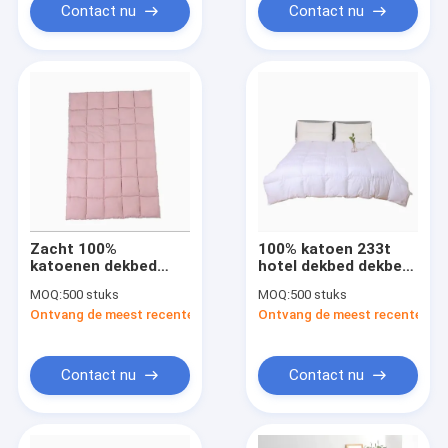
Contact nu
Contact nu
Zacht 100%
100% katoen 233t
katoenen dekbed
hotel dekbed dekbed
warm hotel
satine streep
MOQ:
500 stuks
MOQ:
500 stuks
microfiber dekbed
Ontvang de meest recente Prijs
Ontvang de meest recente Prij
gekleurd
Contact nu
Contact nu