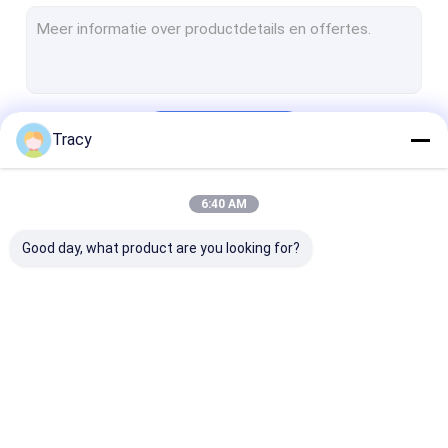
Beddek/beddek
Matrasbeschermer/topper
Dekenbedekking/kussendoos
Doorgaan
Tracy
bedblad
Deken
6:40 AM
Onze Categorieën
Kussens
Good day, what product are you looking for?
Kinderenproducten
Andere
Dekbed/dekbed
Beddek/beddek
Matrasbesche