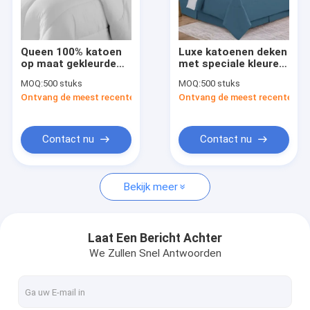
Over ons
Fabrieksreis
Queen 100% katoen
Luxe katoenen deken
op maat gekleurde
met speciale kleuren
Kwaliteitscontrole
beddek Comfort
voor luxe
MOQ:
500 stuks
MOQ:
500 stuks
Duurzaam Luxueus
beddengoed
Ontvang de meest recente Prijs
Ontvang de meest recente Prij
Comfort
Contacteer ons
Manufacturer
nieuws
Contact nu
Contact nu
Alle Gevallen
Bekijk meer
Blog
Vraag een offerte aan
Laat Een Bericht Achter
We Zullen Snel Antwoorden
Dekbed/dekbed