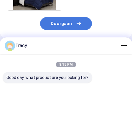
Filling
Doorgaan
Tracy
Geadviseerde Producten
8:15 PM
Good day, what product are you looking for?
Eco Luxe Zilkige
Premium Tencel
Luxe zijde ba
Bamboe Comforter
Comforter Cooling
dekbed voor th
Set voor het hele jaar
Lyocell Set voor alle
hotel lichtgew
door
seizoenen comfort
beddengoed se
Beste prijs
Beste prijs
Beste pri