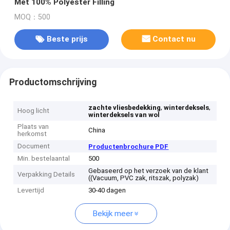
Met 100% Polyester Filling
MOQ：500
Beste prijs
Contact nu
Productomschrijving
,
,
zachte vliesbedekking
winterdeksels
Hoog licht
winterdeksels van wol
Plaats van
China
herkomst
Document
Productenbrochure PDF
Min. bestelaantal
500
Gebaseerd op het verzoek van de klant
Verpakking Details
((Vacuum, PVC zak, ritszak, polyzak)
Levertijd
30-40 dagen
Bekijk meer